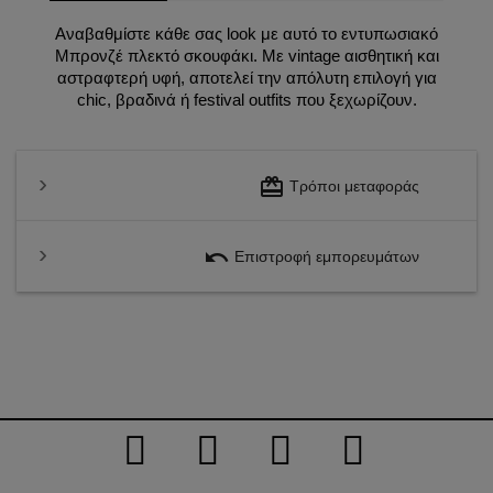
Αναβαθμίστε κάθε σας look με αυτό το εντυπωσιακό
Μπρονζέ πλεκτό σκουφάκι. Με vintage αισθητική και
αστραφτερή υφή, αποτελεί την απόλυτη επιλογή για
chic, βραδινά ή festival outfits που ξεχωρίζουν.
redeem
Τρόποι μεταφοράς
undo
Επιστροφή εμπορευμάτων