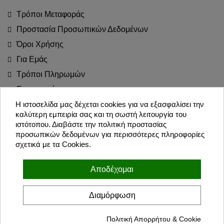
Τρόποι Μεταφοράς
Προστασία Προσωπικών Δεδομένων
Όροι Χρήσης
Για Εμάς
Τρόποι Πληρωμών
Επιστροφές
Blog
Η ιστοσελίδα μας δέχεται cookies για να εξασφαλίσει την
καλύτερη εμπειρία σας και τη σωστή λειτουργία του
Join the Party!
ιστότοπου. Διαβάστε την πολιτική προστασίας
προσωπικών δεδομένων για περισσότερες πληροφορίες
σχετικά με τα Cookies.
Εγγραφή
Αποδέχομαι
Συμφωνώ με τους όρους χρήσης και την πολιτική προσωπικών
δεδομένων
Διαμόρφωση
Πολιτική Απορρήτου & Cookie