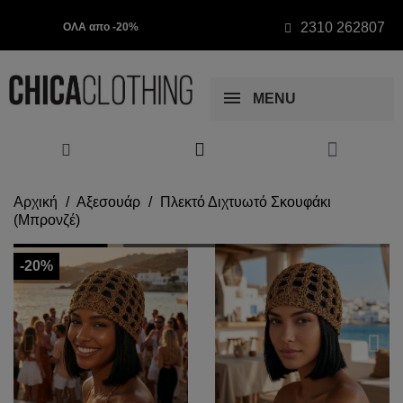
2310 262807
ΟΛΑ απο -20%
MENU
Αρχική
Αξεσουάρ
Πλεκτό Διχτυωτό Σκουφάκι
(Μπρονζέ)
-20%