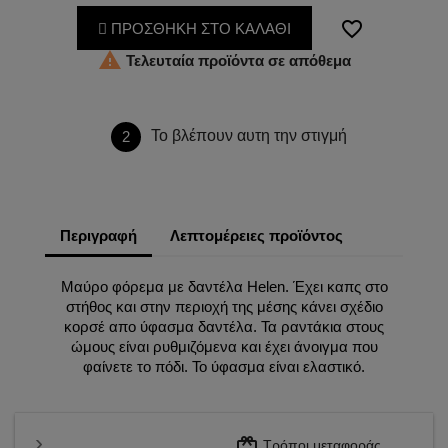
favorite_border
ΠΡΟΣΘΗΚΗ ΣΤΟ ΚΑΛΑΘΙ

Τελευταία προϊόντα σε απόθεμα
Το βλέπουν αυτη την στιγμή
2
Περιγραφή
Λεπτομέρειες προϊόντος
Μαύρο φόρεμα με δαντέλα Helen. Έχει καπς στο
στήθος και στην περιοχή της μέσης κάνει σχέδιο
κορσέ απο ύφασμα δαντέλα. Τα ραντάκια στους
ώμους είναι ρυθμιζόμενα και έχει άνοιγμα που
φαίνετε το πόδι. Το ύφασμα είναι ελαστικό.
redeem
Τρόποι μεταφοράς