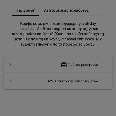
Περιγραφή
Λεπτομέρειες προϊόντος
Κομψό καφέ μίντι σεμιζιέ φόρεμα για all-day
εμφανίσεις. Διαθέτει κουμπιά κατά μήκος, γιακά,
κοντά μανίκια και λεπτή ζώνη που τονίζει υπέροχα τη
μέση. Η απόλυτη επιλογή για casual chic looks. Μια
ευέλικτη επιλογή από το πρωί ως το βράδυ.
redeem
Τρόποι μεταφοράς
undo
Επιστροφή εμπορευμάτων