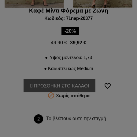
Καφέ Μίντι Φόρεμα με Ζώνη
Κωδικός: 71nap-20377
-20%
49,90 €
39,92 €
● Ύψος μοντέλου: 1,73
● Καλύπτει εώς Medium
favorite_border
ΠΡΟΣΘΗΚΗ ΣΤΟ ΚΑΛΑΘΙ

Χωρίς απόθεμα
Το βλέπουν αυτη την στιγμή
2