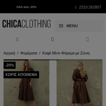
2310 262807
ΟΛΑ απο -20%
MENU
Αρχική
Φορέματα
Καφέ Μίντι Φόρεμα με Ζώνη
-20%
ΧΩΡΊΣ ΑΠΌΘΕΜΑ