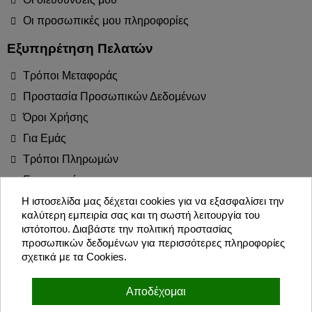
Οι προσωπικές μου πληροφορίες
Εξυπηρέτηση Πελατών
Τρόποι Μεταφοράς
Προστασία Προσωπικών Δεδομένων
Όροι Χρήσης
Για Εμάς
Τρόποι Πληρωμών
Επιστροφές
Blog
Η ιστοσελίδα μας δέχεται cookies για να εξασφαλίσει την
καλύτερη εμπειρία σας και τη σωστή λειτουργία του
Join the Party!
ιστότοπου. Διαβάστε την πολιτική προστασίας
προσωπικών δεδομένων για περισσότερες πληροφορίες
σχετικά με τα Cookies.
Εγγραφή
Αποδέχομαι
Συμφωνώ με τους όρους χρήσης και την πολιτική προσωπικών