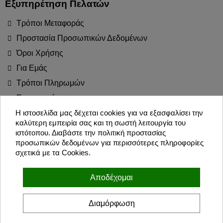
Εξυπηρέτηση Πελατών
Τρόποι Μεταφοράς
Προστασία Προσωπικών Δεδομένων
Όροι Χρήσης
Για Εμάς
Τρόποι Πληρωμών
Επιστροφές
Blog
Η ιστοσελίδα μας δέχεται cookies για να εξασφαλίσει την
καλύτερη εμπειρία σας και τη σωστή λειτουργία του
Join the Party!
ιστότοπου. Διαβάστε την πολιτική προστασίας
προσωπικών δεδομένων για περισσότερες πληροφορίες
σχετικά με τα Cookies.
Εγγραφή
Αποδέχομαι
Συμφωνώ με τους όρους χρήσης και την πολιτική προσωπικών
δεδομένων
Διαμόρφωση