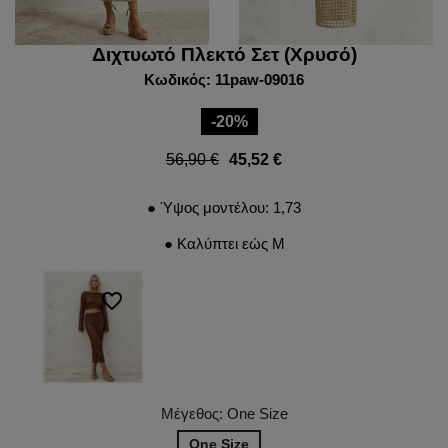
Διχτυωτό Πλεκτό Σετ (Χρυσό)
Κωδικός: 11paw-09016
-20%
56,90 €
45,52 €
● Ύψος μοντέλου: 1,73
● Καλύπτει εώς M
favorite_border
Μέγεθος: One Size
One Size