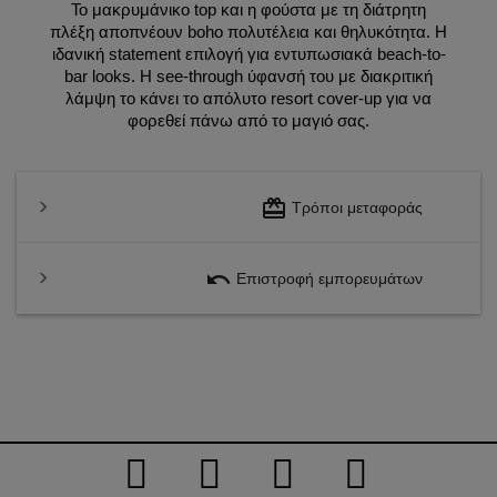
Το μακρυμάνικο top και η φούστα με τη διάτρητη
πλέξη αποπνέουν boho πολυτέλεια και θηλυκότητα. Η
ιδανική statement επιλογή για εντυπωσιακά beach-to-
bar looks. Η see-through ύφανσή του με διακριτική
λάμψη το κάνει το απόλυτο resort cover-up για να
φορεθεί πάνω από το μαγιό σας.
redeem
Τρόποι μεταφοράς
undo
Επιστροφή εμπορευμάτων