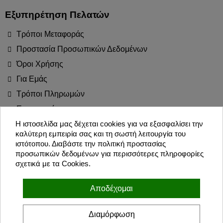
Εξυπηρέτηση Πελατών
Τρόποι Μεταφοράς
Προστασία Προσωπικών Δεδομένων
Όροι Χρήσης
Για Εμάς
Τρόποι Πληρωμών
Επιστροφές
Blog
Η ιστοσελίδα μας δέχεται cookies για να εξασφαλίσει την
καλύτερη εμπειρία σας και τη σωστή λειτουργία του
Join the Party!
ιστότοπου. Διαβάστε την πολιτική προστασίας
προσωπικών δεδομένων για περισσότερες πληροφορίες
σχετικά με τα Cookies.
Εγγραφή
Αποδέχομαι
Συμφωνώ με τους όρους χρήσης και την πολιτική προσωπικών
δεδομένων
Διαμόρφωση