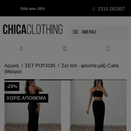
2310 262807
ΟΛΑ απο -20%
MENU
Αρχική
ΣΕΤ ΡΟΥΧΩΝ
Σετ τοπ - φούστα μάξι Carla
(Μαύρο)
-20%
ΧΩΡΊΣ ΑΠΌΘΕΜΑ