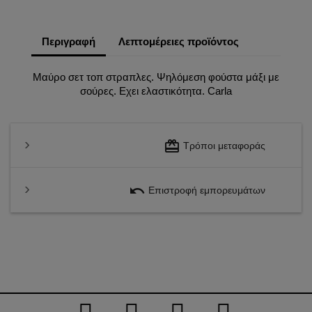
Περιγραφή
Λεπτομέρειες προϊόντος
Mαύρο σετ τοπ στραπλες. Ψηλόμεση φούστα μάξι με
σούρες. Εχει ελαστικότητα. Carla
redeem
Τρόποι μεταφοράς
undo
Επιστροφή εμπορευμάτων