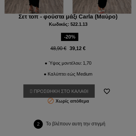
Σετ τοπ - φούστα μάξι Carla (Μαύρο)
Κωδικός: 522.1.13
-20%
48,90 €
39,12 €
● Ύψος μοντέλου: 1,70
● Καλύπτει εώς Medium
favorite_border
ΠΡΟΣΘΗΚΗ ΣΤΟ ΚΑΛΑΘΙ

Χωρίς απόθεμα
Το βλέπουν αυτη την στιγμή
2