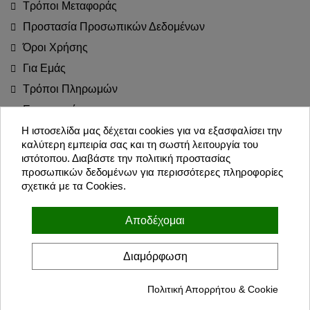
Τρόποι Μεταφοράς
Προστασία Προσωπικών Δεδομένων
Όροι Χρήσης
Για Εμάς
Τρόποι Πληρωμών
Επιστροφές
Blog
Η ιστοσελίδα μας δέχεται cookies για να εξασφαλίσει την
καλύτερη εμπειρία σας και τη σωστή λειτουργία του
Join the Party!
ιστότοπου. Διαβάστε την πολιτική προστασίας
προσωπικών δεδομένων για περισσότερες πληροφορίες
σχετικά με τα Cookies.
Εγγραφή
Αποδέχομαι
Συμφωνώ με τους όρους χρήσης και την πολιτική προσωπικών
δεδομένων
Διαμόρφωση
Πολιτική Απορρήτου & Cookie