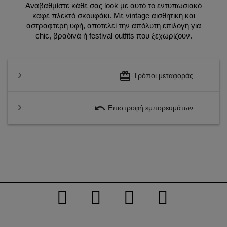
Αναβαθμίστε κάθε σας look με αυτό το εντυπωσιακό
καφέ πλεκτό σκουφάκι. Με vintage αισθητική και
αστραφτερή υφή, αποτελεί την απόλυτη επιλογή για
chic, βραδινά ή festival outfits που ξεχωρίζουν.
redeem
Τρόποι μεταφοράς
undo
Επιστροφή εμπορευμάτων