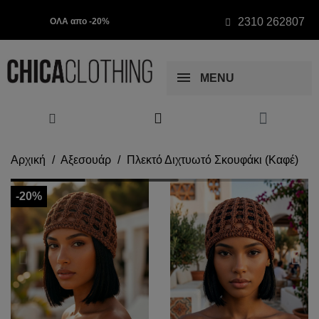
2310 262807
ΟΛΑ απο -20%
MENU
Αρχική
Αξεσουάρ
Πλεκτό Διχτυωτό Σκουφάκι (Καφέ)
-20%