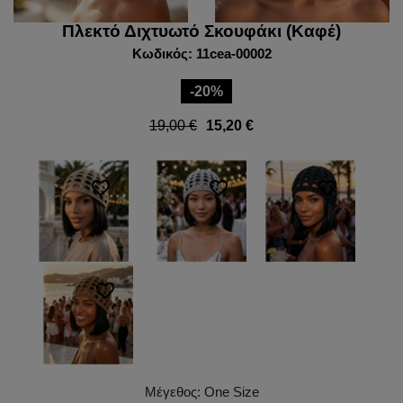
Πλεκτό Διχτυωτό Σκουφάκι (Καφέ)
Κωδικός: 11cea-00002
-20%
19,00 €
15,20 €
favorite_border
favorite_border
favorite_border
favorite_border
Μέγεθος: One Size