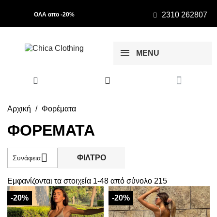
2310 262807
ΟΛΑ απο -20%
MENU
Αρχική
Φορέματα
ΦΟΡΈΜΑΤΑ

ΦΊΛΤΡΟ
Συνάφεια
Εμφανίζονται τα στοιχεία 1-48 από σύνολο 215
-20%
-20%