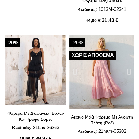
Φόρεμα Μάξι Amara
1013M-02341
Κωδικός:
31,43 €
44,90 €
-20%
-20%
ΧΩΡΊΣ ΑΠΌΘΕΜΑ
Φόρεμα Με Διαφάνεια, Βολάν
Αέρινο Μάξι Φόρεμα Με Ανοιχτή
Και Κρυφό Σορτς
Πλάτη (Ροζ)
21Lax-26263
Κωδικός:
21ham-05302
Κωδικός:
39,92 €
49,90 €