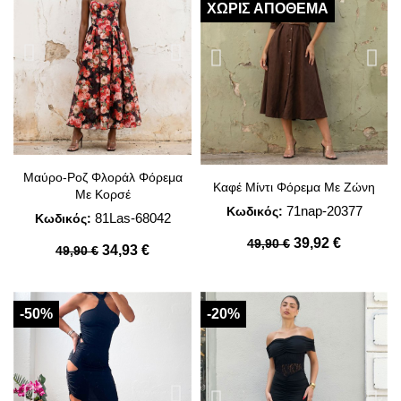
ΧΩΡΊΣ ΑΠΌΘΕΜΑ
Μαύρο-Ροζ Φλοράλ Φόρεμα
Καφέ Μίντι Φόρεμα Με Ζώνη
Με Κορσέ
71nap-20377
Κωδικός:
81Las-68042
Κωδικός:
39,92 €
49,90 €
34,93 €
49,90 €
-50%
-20%