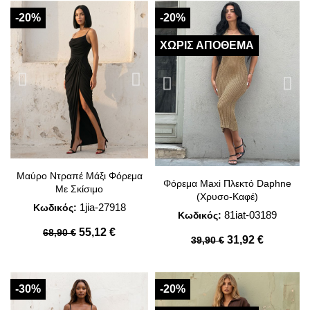
-20%
-20%
ΧΩΡΊΣ ΑΠΌΘΕΜΑ
Μαύρο Ντραπέ Μάξι Φόρεμα
Φόρεμα Maxi Πλεκτό Daphne
Με Σκίσιμο
(Χρυσο-Καφέ)
1jia-27918
Κωδικός:
81iat-03189
Κωδικός:
55,12 €
68,90 €
31,92 €
39,90 €
-30%
-20%