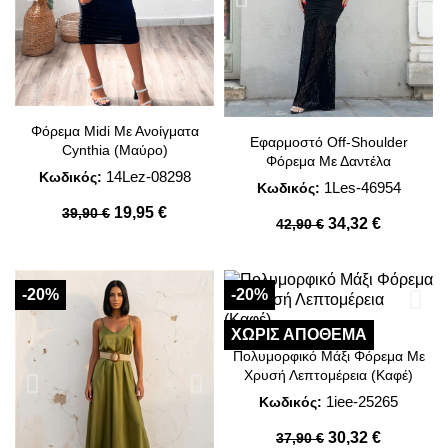
Φόρεμα Midi Με Ανοίγματα
Εφαρμοστό Off-Shoulder
Cynthia (Μαύρο)
Φόρεμα Με Δαντέλα
14Lez-08298
Κωδικός:
1Les-46954
Κωδικός:
19,95 €
39,90 €
34,32 €
42,90 €
-20%
-20%
ΧΩΡΊΣ ΑΠΌΘΕΜΑ
Πολυμορφικό Μάξι Φόρεμα Με
Χρυσή Λεπτομέρεια (Καφέ)
1iee-25265
Κωδικός:
30,32 €
37,90 €