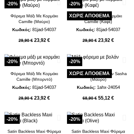
-20%
-20%
ΧΩΡΊΣ ΑΠΌΘΕΜΑ
Φόρεμα Μάξι Με Κορμάκι
Φόρεμα Μάξι Με Κορμάκι
Camille (Μαύρο)
Camille (Καφέ)
81jad-54037
81jad-54037
Κωδικός:
Κωδικός:
23,92 €
23,92 €
29,90 €
29,90 €
-20%
-20%
ΧΩΡΊΣ ΑΠΌΘΕΜΑ
Φόρεμα Μάξι Με Κορμάκι
Μάξι Φόρεμα Με Βολάν Sasha
Camille (Μπορντό)
(Μαύρο)
81jad-54037
1ahx-24054
Κωδικός:
Κωδικός:
23,92 €
55,12 €
29,90 €
68,90 €
-20%
-20%
Satin Backless Maxi Φόρεμα
Satin Backless Maxi Φόρεμα