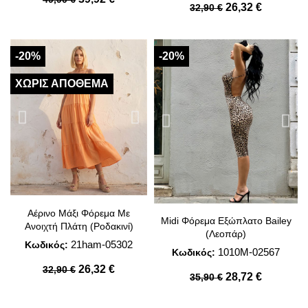
26,32 €
32,90 €
-20%
-20%
ΧΩΡΊΣ ΑΠΌΘΕΜΑ
Αέρινο Μάξι Φόρεμα Με
Midi Φόρεμα Εξώπλατο Bailey
Ανοιχτή Πλάτη (Ροδακινί)
(Λεοπάρ)
21ham-05302
Κωδικός:
1010M-02567
Κωδικός:
26,32 €
32,90 €
28,72 €
35,90 €