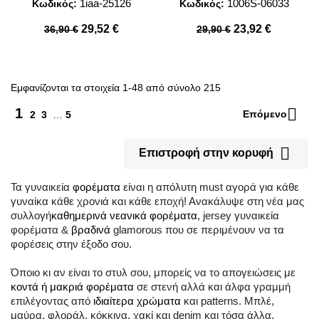
1iaa-25126
1006S-06033
Κωδικός:
Κωδικός:
29,52 €
23,92 €
36,90 €
29,90 €
Εμφανίζονται τα στοιχεία 1-48 από σύνολο 215

1
Επόμενο
2
3
…
5

Επιστροφή στην κορυφή
Τα γυναικεία
φορέματα
είναι η απόλυτη must αγορά για κάθε
γυναίκα κάθε χρονιά και κάθε εποχή! Ανακάλυψε στη νέα μας
συλλογή
καθημερινά νεανικά φορέματα
, jersey γυναικεία
φορέματα &
βραδινά
glamorous που σε περιμένουν να τα
φορέσεις στην έξοδο σου.
Όποιο κι αν είναι το στυλ σου, μπορείς να το απογειώσεις με
κοντά
ή
μακριά φορέματα
σε στενή αλλά και άλφα γραμμή
επιλέγοντας από
ιδιαίτερα χρώματα
και patterns. Μπλέ,
μαύρα, φλοράλ, κόκκινα, χακί και denim και τόσα άλλα,