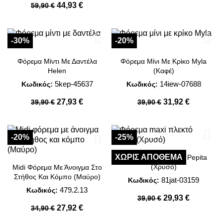
44,93 €
59,90 €
-30%
-20%
Φόρεμα Μίντι Με Δαντέλα
Φόρεμα Μίνι Με Κρίκο Myla
Helen
(Καφέ)
5kep-45637
14iew-07688
Κωδικός:
Κωδικός:
27,93 €
31,92 €
39,90 €
39,90 €
-20%
-25%
ΧΩΡΊΣ ΑΠΌΘΕΜΑ
Φόρεμα Maxi Πλεκτό Pepita
(Χρυσό)
Midi Φόρεμα Με Άνοιγμα Στο
Στήθος Και Κόμπο (Μαύρο)
81jat-03159
Κωδικός:
479.2.13
Κωδικός:
29,93 €
39,90 €
27,92 €
34,90 €