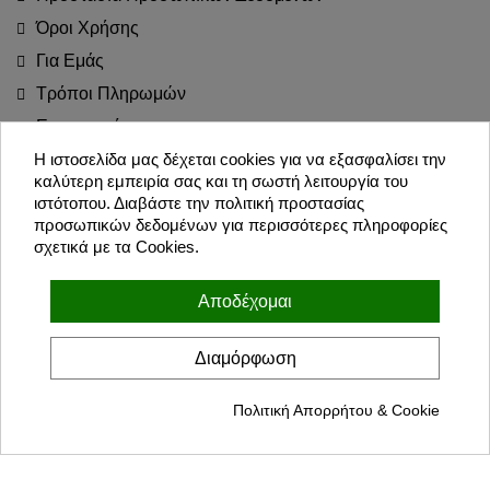
Όροι Χρήσης
Για Εμάς
Τρόποι Πληρωμών
Επιστροφές
Blog
Η ιστοσελίδα μας δέχεται cookies για να εξασφαλίσει την
καλύτερη εμπειρία σας και τη σωστή λειτουργία του
Join the Party!
ιστότοπου. Διαβάστε την πολιτική προστασίας
προσωπικών δεδομένων για περισσότερες πληροφορίες
σχετικά με τα Cookies.
Εγγραφή
Αποδέχομαι
Συμφωνώ με τους όρους χρήσης και την πολιτική προσωπικών
δεδομένων
Διαμόρφωση
Πολιτική Απορρήτου & Cookie