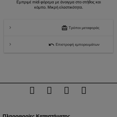
Εμπριμέ midi φόρεμα με άνοιγμα στο στήθος και
κόμπο. Μικρή ελαστικότητα.
redeem
Τρόποι μεταφοράς
undo
Επιστροφή εμπορευμάτων
Πληροφορίες Καταστήματος