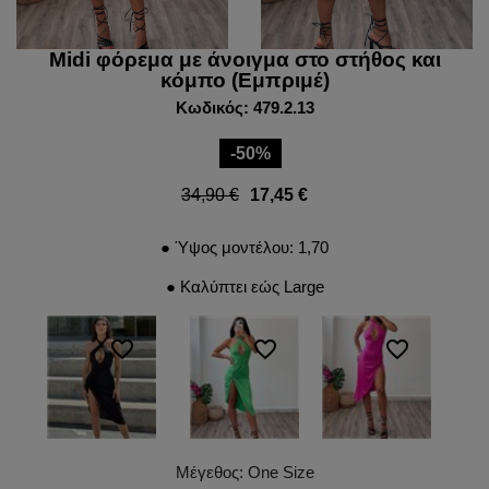
Midi φόρεμα με άνοιγμα στο στήθος και
κόμπο (Εμπριμέ)
Κωδικός: 479.2.13
-50%
34,90 €
17,45 €
● Ύψος μοντέλου: 1,70
● Καλύπτει εώς Large
favorite_border
favorite_border
favorite_border
Μέγεθος: One Size