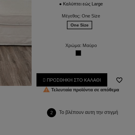
● Καλύπτει εώς Large
Μέγεθος: One Size
One Size
Χρώμα: Μαύρο
Μαύρο
favorite_border
ΠΡΟΣΘΗΚΗ ΣΤΟ ΚΑΛΑΘΙ

Τελευταία προϊόντα σε απόθεμα
Το βλέπουν αυτη την στιγμή
2