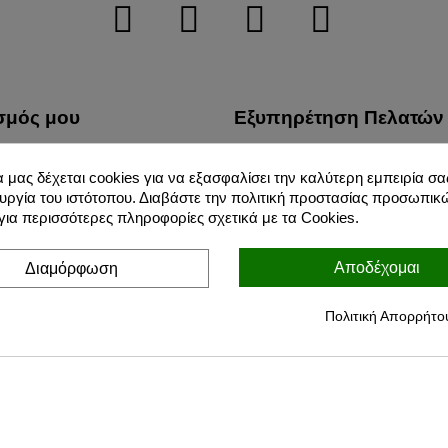
σμός μου
Εξυπηρέτηση Πελατών
λίες μου
Τρόποι Μεταφοράς
α μας δέχεται cookies για να εξασφαλίσει την καλύτερη εμπειρία σας
φές προϊόντων μου
Προστασία Προσωπικών 
υργία του ιστότοπου. Διαβάστε την πολιτική προστασίας προσωπικ
σεις μου
Όροι Χρήσης
ια περισσότερες πληροφορίες σχετικά με τα Cookies.
ικές μου πληροφορίες
Για Εμάς
Αποδέχομαι
Διαμόρφωση
Τρόποι Πληρωμών
Επιστροφές
Πολιτική Απορρήτο
Blog