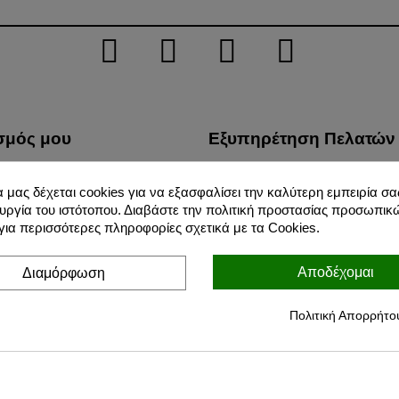
σμός μου
Εξυπηρέτηση Πελατών
λίες μου
Τρόποι Μεταφοράς
α μας δέχεται cookies για να εξασφαλίσει την καλύτερη εμπειρία σας
φές προϊόντων μου
Προστασία Προσωπικών 
υργία του ιστότοπου. Διαβάστε την πολιτική προστασίας προσωπικ
σεις μου
Όροι Χρήσης
ια περισσότερες πληροφορίες σχετικά με τα Cookies.
ικές μου πληροφορίες
Για Εμάς
Αποδέχομαι
Διαμόρφωση
Τρόποι Πληρωμών
Επιστροφές
Πολιτική Απορρήτο
Blog