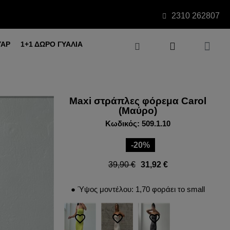
2310 262807
ΥΑΡ
1+1 ΔΩΡΟ ΓΥΑΛΙΑ
Maxi στράπλες φόρεμα Carol
(Μαύρο)
Κωδικός: 509.1.10
-20%
39,90 €
31,92 €
● Ύψος μοντέλου: 1,70 φοράει το small
favorite_border
favorite_border
favorite_border