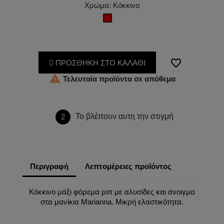
Χρώμα: Κόκκινο
Κόκκινο
favorite_border
ΠΡΟΣΘΗΚΗ ΣΤΟ ΚΑΛΑΘΙ

Τελευταία προϊόντα σε απόθεμα
Το βλέπουν αυτη την στιγμή
2
Περιγραφή
Λεπτομέρειες προϊόντος
Κόκκινο μάξι φόρεμα ριπ με αλυσίδες και άνοιγμα
στα μανίκια Marianna. Μικρή ελαστικότητα.