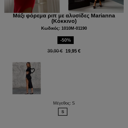
Μάξι φόρεμα ριπ με αλυσίδες Marianna
(Κόκκινο)
Κωδικός: 1010M-01190
-50%
39,90 €
19,95 €
favorite_border
Μέγεθος: S
S