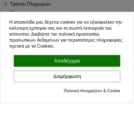
Τρόποι Πληρωμών
Επιστροφές
Blog
Η ιστοσελίδα μας δέχεται cookies για να εξασφαλίσει την
καλύτερη εμπειρία σας και τη σωστή λειτουργία του
Join the Party!
ιστότοπου. Διαβάστε την πολιτική προστασίας
προσωπικών δεδομένων για περισσότερες πληροφορίες
σχετικά με τα Cookies.
Εγγραφή
Αποδέχομαι
Συμφωνώ με τους όρους χρήσης και την πολιτική προσωπικών
δεδομένων
Διαμόρφωση
Πολιτική Απορρήτου & Cookie