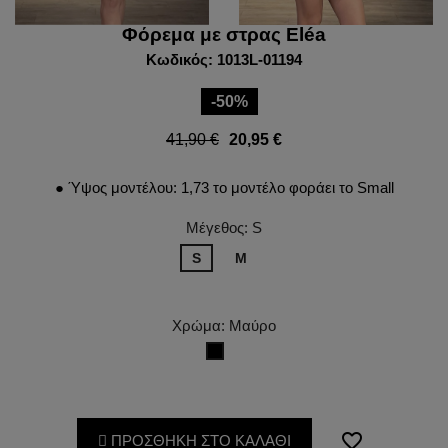
Φόρεμα με στρας Eléa
Κωδικός: 1013L-01194
-50%
41,90 €
20,95 €
● Ύψος μοντέλου: 1,73 το μοντέλο φοράει το Small
Μέγεθος: S
S
M
Χρώμα: Μαύρο
Μαύρο
favorite_border
ΠΡΟΣΘΗΚΗ ΣΤΟ ΚΑΛΑΘΙ