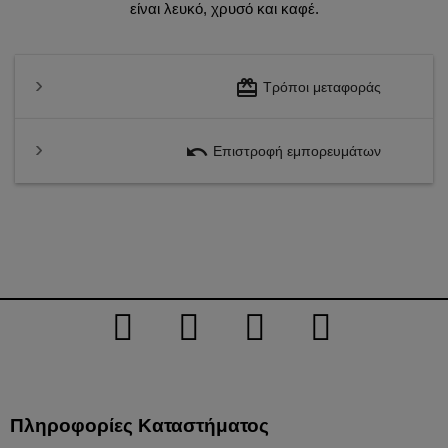
είναι λευκό, χρυσό και καφέ.
redeem
Τρόποι μεταφοράς
undo
Επιστροφή εμπορευμάτων
Πληροφορίες Καταστήματος