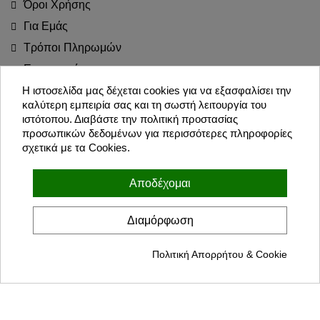
Όροι Χρήσης
Για Εμάς
Τρόποι Πληρωμών
Επιστροφές
Blog
Η ιστοσελίδα μας δέχεται cookies για να εξασφαλίσει την
καλύτερη εμπειρία σας και τη σωστή λειτουργία του
Join the Party!
ιστότοπου. Διαβάστε την πολιτική προστασίας
προσωπικών δεδομένων για περισσότερες πληροφορίες
σχετικά με τα Cookies.
Εγγραφή
Αποδέχομαι
Συμφωνώ με τους όρους χρήσης και την πολιτική προσωπικών
δεδομένων
Διαμόρφωση
Πολιτική Απορρήτου & Cookie