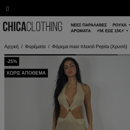
ΝΕΕΣ ΠΑΡΑΛΑΒΕΣ
ΡΟΥΧΑ
ΑΡΩΜΑΤΑ
⚡5€ ΕΩΣ 15€⚡
Αρχική
Φορέματα
Φόρεμα maxi πλεκτό Pepita (Χρυσό)
-25%
ΧΩΡΊΣ ΑΠΌΘΕΜΑ