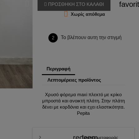
favori
ΠΡΟΣΘΗΚΗ ΣΤΟ ΚΑΛΑΘΙ

Χωρίς απόθεμα
Το βλέπουν αυτη την στιγμή
2
Περιγραφή
Λεπτομέρειες προϊόντος
Χρυσό φόρεμα maxi πλεκτό με κρίκο
μπροστά και ανοικτή πλάτη. Στην πλάτη
δένει με κορδόνια και εχει ελαστικότητα.
Pepita
redeem
Τρόποι μεταφοράς