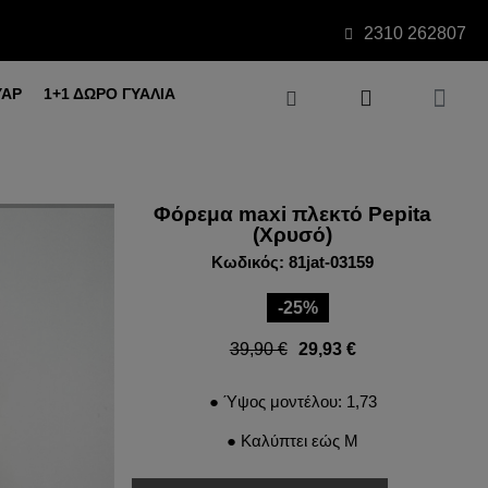
2310 262807
ΥΑΡ
1+1 ΔΩΡΟ ΓΥΑΛΙΑ
Φόρεμα maxi πλεκτό Pepita
(Χρυσό)
Κωδικός: 81jat-03159
-25%
39,90 €
29,93 €
● Ύψος μοντέλου: 1,73
● Καλύπτει εώς M