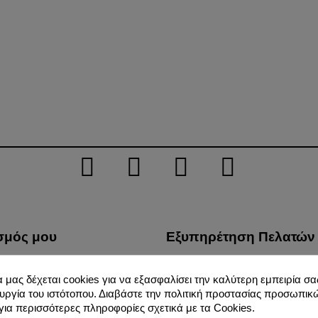
σμός μου
Εξυπηρέτηση Πελατών
λίες μου
Τρόποι Μεταφοράς
α μας δέχεται cookies για να εξασφαλίσει την καλύτερη εμπειρία σας
φές προϊόντων μου
Προστασία Προσωπικών 
υργία του ιστότοπου. Διαβάστε την πολιτική προστασίας προσωπικ
σεις μου
Όροι Χρήσης
ια περισσότερες πληροφορίες σχετικά με τα Cookies.