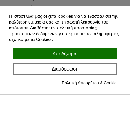
Επιστροφές
Blog
Η ιστοσελίδα μας δέχεται cookies για να εξασφαλίσει την
καλύτερη εμπειρία σας και τη σωστή λειτουργία του
Join the Party!
ιστότοπου. Διαβάστε την πολιτική προστασίας
προσωπικών δεδομένων για περισσότερες πληροφορίες
σχετικά με τα Cookies.
Εγγραφή
Αποδέχομαι
Συμφωνώ με τους όρους χρήσης και την πολιτική προσωπικών
δεδομένων
Διαμόρφωση
Πολιτική Απορρήτου & Cookie