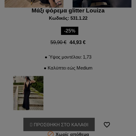
Μάξι φόρεμα glitter Louiza
Κωδικός: 531.1.22
-25%
59,90 €
44,93 €
● Ύψος μοντέλου: 1,73
● Καλύπτει εώς Medium
favorite_border
favorite_border
ΠΡΟΣΘΗΚΗ ΣΤΟ ΚΑΛΑΘΙ

Χωρίς απόθεμα