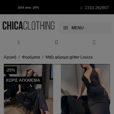
2310 262807
ΟΛΑ απο -20%
MENU
Αρχική
Φορέματα
Μάξι φόρεμα glitter Louiza
-25%
ΧΩΡΊΣ ΑΠΌΘΕΜΑ