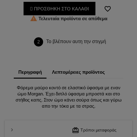
favorite_border
ΠΡΟΣΘΗΚΗ ΣΤΟ ΚΑΛΑΘΙ

Τελευταία προϊόντα σε απόθεμα
Το βλέπουν αυτη την στιγμή
2
Περιγραφή
Λεπτομέρειες προϊόντος
Φόρεμα μαύρο κοντό σε ελαστικό ύφασμα με εναν
ώμο Morgan. Έχει διπλό ύφασμα μπροστά και στο
στήθος καπς. Στον ώμο κάνει σούρα όπως και γύρω
απο την τόκα με τα στρας.
redeem
Τρόποι μεταφοράς