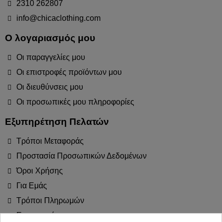
2310 262807
info@chicaclothing.com
Ο λογαριασμός μου
Οι παραγγελίες μου
Οι επιστροφές προϊόντων μου
Οι διευθύνσεις μου
Οι προσωπικές μου πληροφορίες
Εξυπηρέτηση Πελατών
Τρόποι Μεταφοράς
Προστασία Προσωπικών Δεδομένων
Όροι Χρήσης
Για Εμάς
Τρόποι Πληρωμών
Επιστροφές