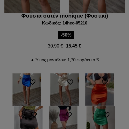
Φούστα σατέν monique (Φυστικί)
Κωδικός: 14hec-05210
-50%
30,90 €
15,45 €
● Ύψος μοντέλου: 1,70 φοράει το S
favorite_border
favorite_border
favorite_border
favorite_border
favorite_border
favorite_border