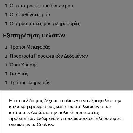
Οι επιστροφές προϊόντων μου
Οι διευθύνσεις μου
Οι προσωπικές μου πληροφορίες
Εξυπηρέτηση Πελατών
Τρόποι Μεταφοράς
Προστασία Προσωπικών Δεδομένων
Όροι Χρήσης
Για Εμάς
Τρόποι Πληρωμών
Επιστροφές
Blog
Η ιστοσελίδα μας δέχεται cookies για να εξασφαλίσει την
καλύτερη εμπειρία σας και τη σωστή λειτουργία του
Join the Party!
ιστότοπου. Διαβάστε την πολιτική προστασίας
προσωπικών δεδομένων για περισσότερες πληροφορίες
σχετικά με τα Cookies.
Εγγραφή