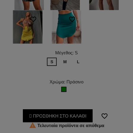
favorite_border
favorite_border
Μέγεθος: S
S
M
L
Χρώμα: Πράσινο
Πράσινο
favorite_border
ΠΡΟΣΘΗΚΗ ΣΤΟ ΚΑΛΑΘΙ

Τελευταία προϊόντα σε απόθεμα