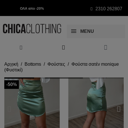
2310 262807
ΟΛΑ απο -20%
MENU
Αρχική
Bottoms
Φούστες
Φούστα σατέν monique
(Φυστικί)
-50%