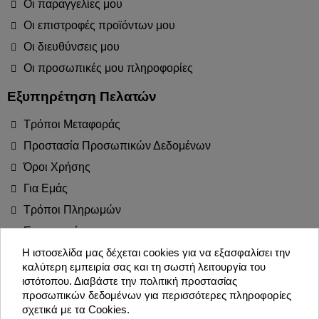
Οι παραγγελίες μου
Οι επιστροφές προϊόντων μου
Οι διευθύνσεις μου
Οι προσωπικές μου πληροφορίες
Εξυπηρέτηση Πελατών
Τρόποι Μεταφοράς
Προστασία Προσωπικών Δεδομένων
Όροι Χρήσης
Για Εμάς
Τρόποι Πληρωμών
Επιστροφές
Blog
Η ιστοσελίδα μας δέχεται cookies για να εξασφαλίσει την
καλύτερη εμπειρία σας και τη σωστή λειτουργία του
Join the Party!
ιστότοπου. Διαβάστε την πολιτική προστασίας
προσωπικών δεδομένων για περισσότερες πληροφορίες
σχετικά με τα Cookies.