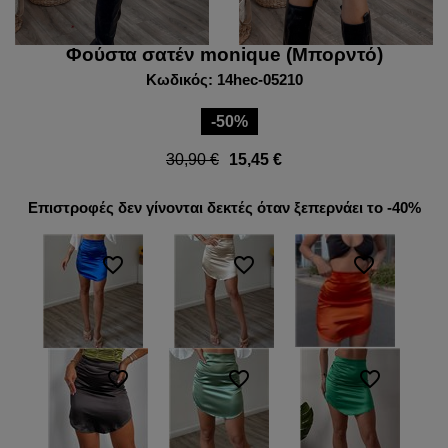
Φούστα σατέν monique (Μπορντό)
Κωδικός: 14hec-05210
-50%
30,90 €
15,45 €
Επιστροφές δεν γίνονται δεκτές όταν ξεπερνάει το -40%
favorite_border
favorite_border
favorite_border
favorite_border
favorite_border
favorite_border