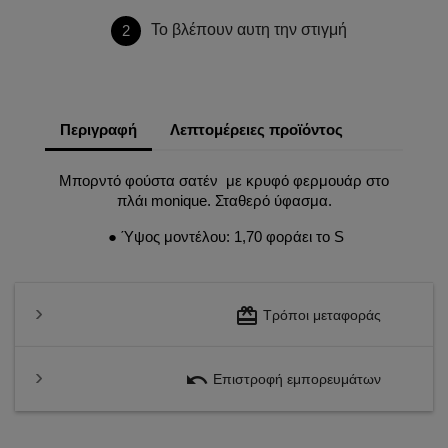
Το βλέπουν αυτη την στιγμή
2
Περιγραφή
Λεπτομέρειες προϊόντος
Μπορντό φούστα σατέν με κρυφό φερμουάρ στο
πλάι monique. Σταθερό ύφασμα.
● Ύψος μοντέλου: 1,70 φοράει το S
redeem
Τρόποι μεταφοράς
undo
Επιστροφή εμπορευμάτων