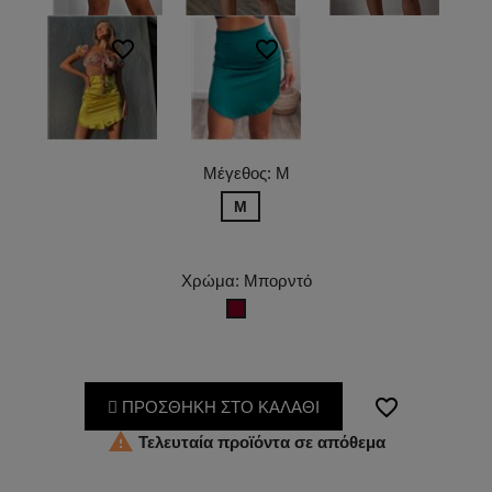
favorite_border
favorite_border
Μέγεθος: M
M
Χρώμα: Μπορντό
Μπορντό
favorite_border
ΠΡΟΣΘΗΚΗ ΣΤΟ ΚΑΛΑΘΙ

Τελευταία προϊόντα σε απόθεμα