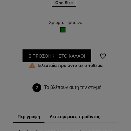
One Size
Χρώμα: Πράσινο
Πράσινο
favorite_border
ΠΡΟΣΘΗΚΗ ΣΤΟ ΚΑΛΑΘΙ

Τελευταία προϊόντα σε απόθεμα
Το βλέπουν αυτη την στιγμή
2
Περιγραφή
Λεπτομέρειες προϊόντος