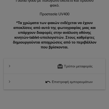
Γυαλιά ηλίου με πολύγωνο σκελετό και πράσινο
φακό.
Προστασία UV400
*Τα χρώματα των φακών ενδέχεται να έχουν
αποκλίσεις από αυτά της φωτογραφίας μιας και
υπάρχουν διαφορές στην ανάλυση οθόνης
κινητών-tablet-υπολογιστών. Στους καθρέφτες
δημιουργούνται αποχρώσεις από το περιβάλλον
που βρίσκονται.
redeem
Τρόποι μεταφοράς
undo
Επιστροφή εμπορευμάτων