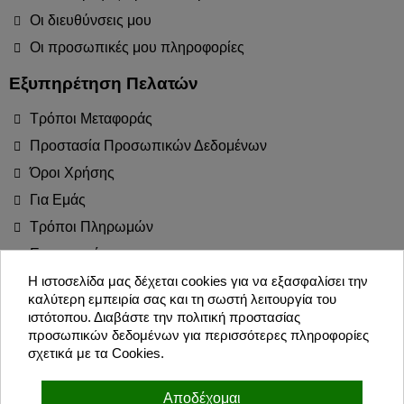
Οι διευθύνσεις μου
Οι προσωπικές μου πληροφορίες
Εξυπηρέτηση Πελατών
Τρόποι Μεταφοράς
Προστασία Προσωπικών Δεδομένων
Όροι Χρήσης
Για Εμάς
Τρόποι Πληρωμών
Επιστροφές
Blog
Η ιστοσελίδα μας δέχεται cookies για να εξασφαλίσει την
καλύτερη εμπειρία σας και τη σωστή λειτουργία του
Join the Party!
ιστότοπου. Διαβάστε την πολιτική προστασίας
προσωπικών δεδομένων για περισσότερες πληροφορίες
σχετικά με τα Cookies.
Εγγραφή
Αποδέχομαι