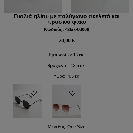
Γυαλιά ηλίου με πολύγωνο σκελετό και
πράσινο φακό
Κωδικός: 42lak-03066
30,00 €
Εμπρόσθιο: 13 εκ.
Βραχίονας: 13,5 εκ.
Ύψος: 4,5 εκ.
favorite_border
favorite_border
Μέγεθος: One Size