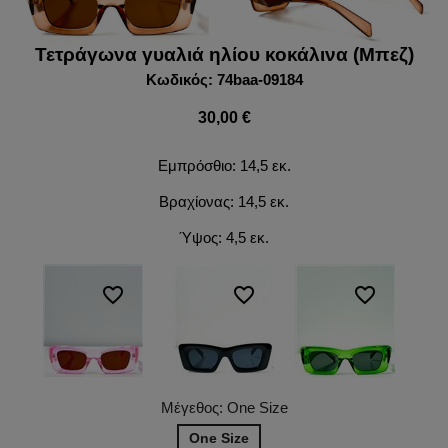
Τετράγωνα γυαλιά ηλίου κοκάλινα (Μπεζ)
Κωδικός: 74baa-09184
30,00 €
Εμπρόσθιο: 14,5 εκ.
Βραχίονας: 14,5 εκ.
Ύψος: 4,5 εκ.
favorite_border
favorite_border
favorite_border
Μέγεθος: One Size
One Size