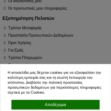
Οι διευθύνσεις μου
Οι προσωπικές μου πληροφορίες
Εξυπηρέτηση Πελατών
Τρόποι Μεταφοράς
Προστασία Προσωπικών Δεδομένων
Όροι Χρήσης
Για Εμάς
Τρόποι Πληρωμών
Επιστροφές
Blog
Η ιστοσελίδα μας δέχεται cookies για να εξασφαλίσει την
καλύτερη εμπειρία σας και τη σωστή λειτουργία του
Join the Party!
ιστότοπου. Διαβάστε την πολιτική προστασίας
προσωπικών δεδομένων για περισσότερες πληροφορίες
σχετικά με τα Cookies.
Εγγραφή
Αποδέχομαι
Συμφωνώ με τους όρους χρήσης και την πολιτική προσωπικών