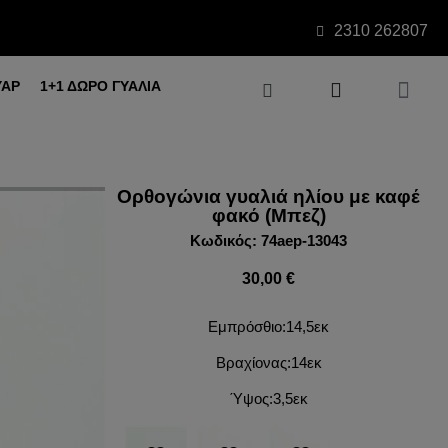
2310 262807
ΥΑΡ
1+1 ΔΩΡΟ ΓΥΑΛΙΑ
Ορθογώνια γυαλιά ηλίου με καφέ
φακό (Μπεζ)
Κωδικός: 74aep-13043
30,00 €
Εμπρόσθιο:14,5εκ
Βραχίονας:14εκ
Ύψος:3,5εκ