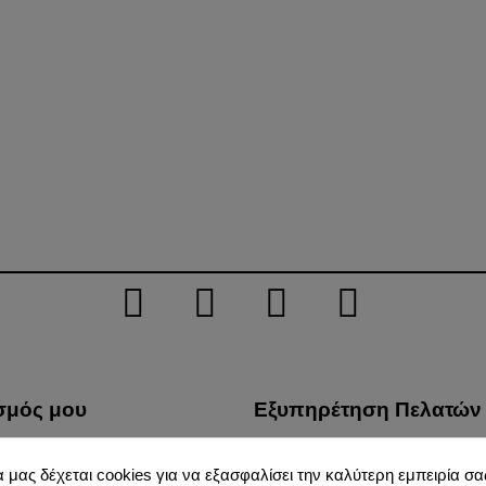
σμός μου
Εξυπηρέτηση Πελατών
λίες μου
Τρόποι Μεταφοράς
α μας δέχεται cookies για να εξασφαλίσει την καλύτερη εμπειρία σας
φές προϊόντων μου
Προστασία Προσωπικών 