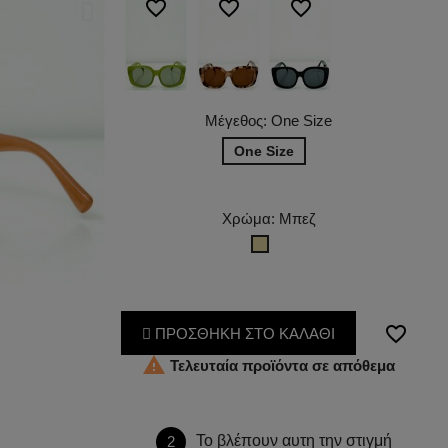
favorite_border
favorite_border
favorite_border
Μέγεθος: One Size
One Size
Χρώμα: Μπεζ
Μπεζ
favorite_border
ΠΡΟΣΘΗΚΗ ΣΤΟ ΚΑΛΑΘΙ

Τελευταία προϊόντα σε απόθεμα
Το βλέπουν αυτη την στιγμή
2