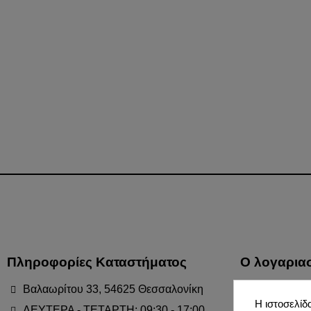
Πληροφορίες Καταστήματος
Ο λογαρια
Βαλαωρίτου 33, 54625 Θεσσαλονίκη
Οι παραγγε
Η ιστοσελίδ
ΔΕΥΤΕΡΑ - ΤΕΤΑΡΤΗ: 09:30 - 17:00
Οι επιστρο