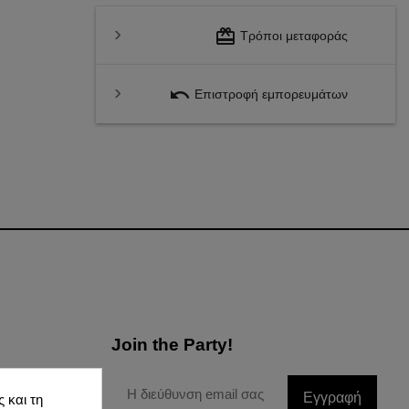
redeem
Τρόποι μεταφοράς
undo
Επιστροφή εμπορευμάτων
Join the Party!
Εγγραφή
 και τη
Δεδομένων