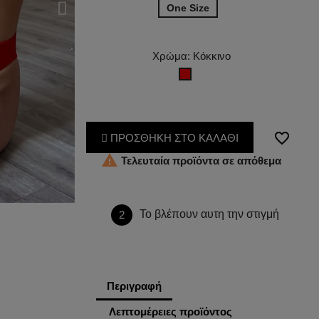
One Size
Χρώμα: Κόκκινο
Κόκκινο
favorite_border
ΠΡΟΣΘΗΚΗ ΣΤΟ ΚΑΛΑΘΙ

Τελευταία προϊόντα σε απόθεμα
Το βλέπουν αυτη την στιγμή
2
Περιγραφή
Λεπτομέρειες προϊόντος