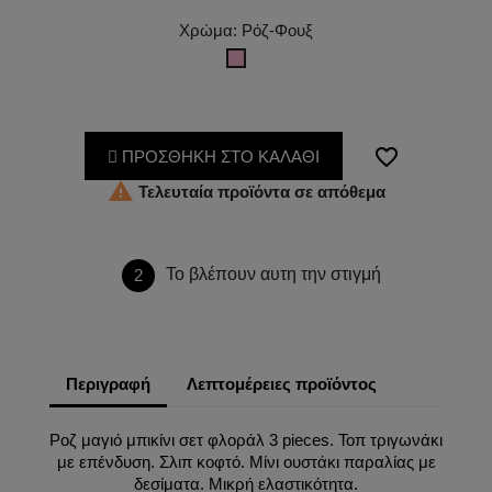
Χρώμα: Ρόζ-Φουξ
Ρόζ-
Φουξ
favorite_border
ΠΡΟΣΘΗΚΗ ΣΤΟ ΚΑΛΑΘΙ

Τελευταία προϊόντα σε απόθεμα
Το βλέπουν αυτη την στιγμή
2
Περιγραφή
Λεπτομέρειες προϊόντος
Ροζ μαγιό μπικίνι σετ φλοράλ 3 pieces. Τοπ τριγωνάκι
με επένδυση. Σλιπ κοφτό. Μίνι ουστάκι παραλίας με
δεσίματα. Μικρή ελαστικότητα.