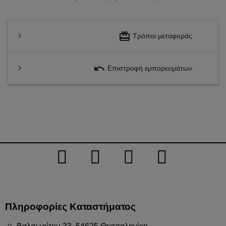
redeem
Τρόποι μεταφοράς
undo
Επιστροφή εμπορευμάτων
Πληροφορίες Καταστήματος