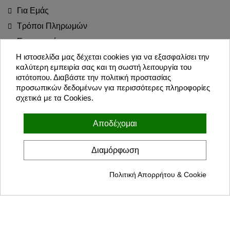
Για Εμάς
Τρόποι Πληρωμών
Επιστροφές
Blog
Η ιστοσελίδα μας δέχεται cookies για να εξασφαλίσει την
καλύτερη εμπειρία σας και τη σωστή λειτουργία του
Join the Party!
ιστότοπου. Διαβάστε την πολιτική προστασίας
προσωπικών δεδομένων για περισσότερες πληροφορίες
σχετικά με τα Cookies.
Εγγραφή
Αποδέχομαι
Συμφωνώ με τους όρους χρήσης και την πολιτική προσωπικών
δεδομένων
Διαμόρφωση
Πολιτική Απορρήτου & Cookie