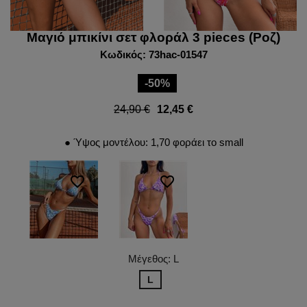
Μαγιό μπικίνι σετ φλοράλ 3 pieces (Ροζ)
Κωδικός: 73hac-01547
-50%
24,90 €
12,45 €
● Ύψος μοντέλου: 1,70 φοράει το small
favorite_border
favorite_border
Μέγεθος: L
L