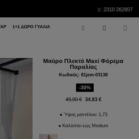
2310 262807
ΥΑΡ
1+1 ΔΩΡΟ ΓΥΑΛΙΑ
Μαύρο Πλεκτό Maxi Φόρεμα
Παραλίας
Κωδικός: 81jem-03138
-30%
49,90 €
34,93 €
● Ύψος μοντέλου: 1,73
● Καλύπτει εώς Medium