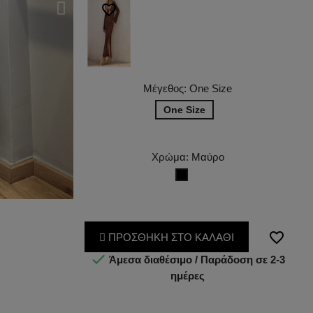
favorite_border
Μέγεθος: One Size
One Size
Χρώμα: Μαύρο
Μαύρο
favorite_border
ΠΡΟΣΘΗΚΗ ΣΤΟ ΚΑΛΑΘΙ

Άμεσα διαθέσιμο / Παράδοση σε 2-3
ημέρες