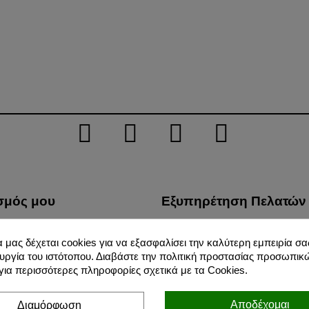
σμός μου
Εξυπηρέτηση Πελατών
λίες μου
Τρόποι Μεταφοράς
α μας δέχεται cookies για να εξασφαλίσει την καλύτερη εμπειρία σας
φές προϊόντων μου
Προστασία Προσωπικών 
υργία του ιστότοπου. Διαβάστε την πολιτική προστασίας προσωπικ
σεις μου
Όροι Χρήσης
ια περισσότερες πληροφορίες σχετικά με τα Cookies.
ικές μου πληροφορίες
Για Εμάς
Αποδέχομαι
Διαμόρφωση