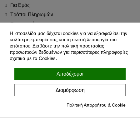
Για Εμάς
Τρόποι Πληρωμών
Επιστροφές
Blog
Η ιστοσελίδα μας δέχεται cookies για να εξασφαλίσει την
καλύτερη εμπειρία σας και τη σωστή λειτουργία του
Join the Party!
ιστότοπου. Διαβάστε την πολιτική προστασίας
προσωπικών δεδομένων για περισσότερες πληροφορίες
σχετικά με τα Cookies.
Εγγραφή
Αποδέχομαι
Συμφωνώ με τους όρους χρήσης και την πολιτική προσωπικών
δεδομένων
Διαμόρφωση
Πολιτική Απορρήτου & Cookie