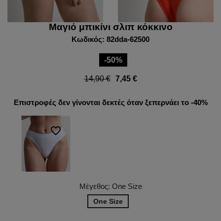
Μαγιό μπικίνι σλιπ κόκκινο
Κωδικός: 82dda-62500
-50%
14,90 €
7,45 €
Επιστροφές δεν γίνονται δεκτές όταν ξεπερνάει το -40%
favorite_border
Μέγεθος: One Size
One Size