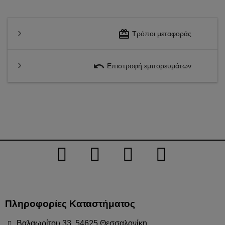
redeem
Τρόποι μεταφοράς
undo
Επιστροφή εμπορευμάτων
Πληροφορίες Καταστήματος
Βαλαωρίτου 33, 54625 Θεσσαλονίκη