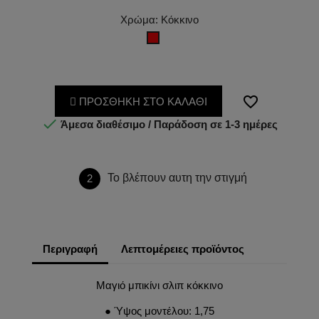
Χρώμα: Κόκκινο
Κόκκινο
favorite_border
ΠΡΟΣΘΗΚΗ ΣΤΟ ΚΑΛΑΘΙ

Άμεσα διαθέσιμο / Παράδοση σε 1-3 ημέρες
Το βλέπουν αυτη την στιγμή
2
Περιγραφή
Λεπτομέρειες προϊόντος
Μαγιό μπικίνι σλιπ κόκκινο
● Ύψος μοντέλου: 1,75