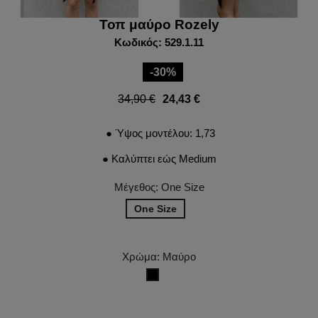
Τοπ μαύρο Rozely
Κωδικός: 529.1.11
-30%
34,90 €
24,43 €
● Ύψος μοντέλου: 1,73
● Καλύπτει εώς Medium
Μέγεθος: One Size
One Size
Χρώμα: Μαύρο
Μαύρο