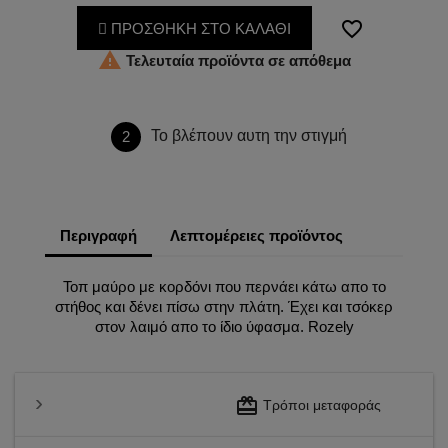
favorite_border
ΠΡΟΣΘΗΚΗ ΣΤΟ ΚΑΛΑΘΙ

Τελευταία προϊόντα σε απόθεμα
Το βλέπουν αυτη την στιγμή
2
Περιγραφή
Λεπτομέρειες προϊόντος
Τοπ μαύρο με κορδόνι που περνάει κάτω απο το
στήθος και δένει πίσω στην πλάτη. Έχει και τσόκερ
στον λαιμό απο το ίδιο ύφασμα. Rozely
redeem
Τρόποι μεταφοράς