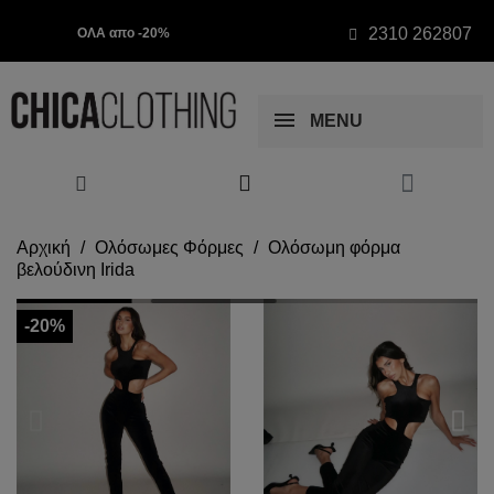
2310 262807
ΟΛΑ απο -20%
MENU
Αρχική
Ολόσωμες Φόρμες
Ολόσωμη φόρμα
βελούδινη Irida
-20%