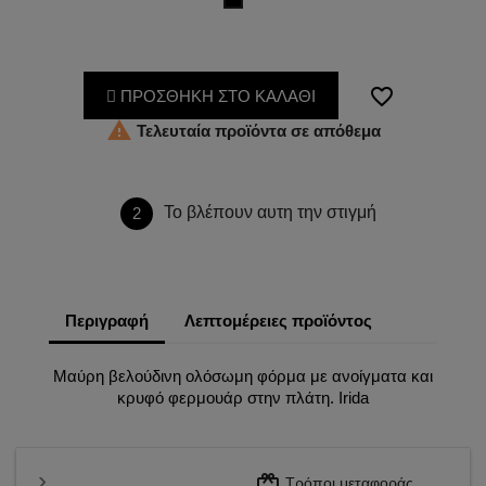
Μαύρο
favorite_border
ΠΡΟΣΘΗΚΗ ΣΤΟ ΚΑΛΑΘΙ

Τελευταία προϊόντα σε απόθεμα
Το βλέπουν αυτη την στιγμή
2
Περιγραφή
Λεπτομέρειες προϊόντος
Μαύρη βελούδινη ολόσωμη φόρμα με ανοίγματα και
κρυφό φερμουάρ στην πλάτη. Irida
redeem
Τρόποι μεταφοράς