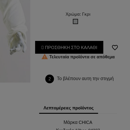
Χρώμα: Γκρι
Γκρι
favorite_border
ΠΡΟΣΘΗΚΗ ΣΤΟ ΚΑΛΑΘΙ

Τελευταία προϊόντα σε απόθεμα
Το βλέπουν αυτη την στιγμή
2
Λεπτομέρειες προϊόντος
Μάρκα
CHICA