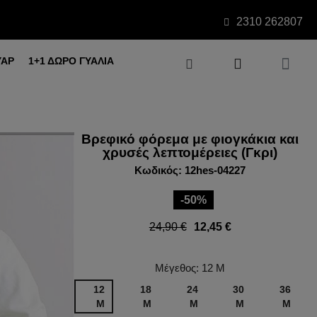
2310 262807
ΥΑΡ
1+1 ΔΩΡΟ ΓΥΑΛΙΑ
Βρεφικό φόρεμα με φιογκάκια και
χρυσές λεπτομέρειες (Γκρι)
Κωδικός: 12hes-04227
-50%
24,90 €
12,45 €
Μέγεθος: 12 Μ
12
18
24
30
36
Μ
Μ
Μ
Μ
Μ