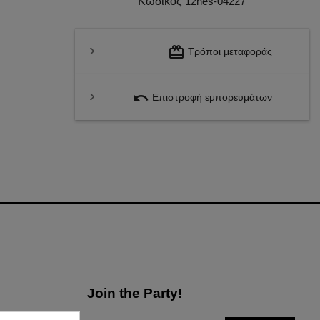
Κωδικός
12hes-04227
redeem
Τρόποι μεταφοράς
undo
Επιστροφή εμπορευμάτων
Join the Party!