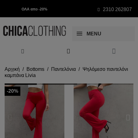
2310 262807
ΟΛΑ απο -20%
MENU
Αρχική
Bottoms
Παντελόνια
Ψηλόμεσο παντελόνι
καμπάνα Livia
-20%