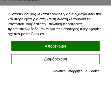
Επιστροφές
Blog
Η ιστοσελίδα μας δέχεται cookies για να εξασφαλίσει την
καλύτερη εμπειρία σας και τη σωστή λειτουργία του
Join the Party!
ιστότοπου. Διαβάστε την πολιτική προστασίας
προσωπικών δεδομένων για περισσότερες πληροφορίες
σχετικά με τα Cookies.
Εγγραφή
Αποδέχομαι
Συμφωνώ με τους όρους χρήσης και την πολιτική προσωπικών
δεδομένων
Διαμόρφωση
Πολιτική Απορρήτου & Cookie