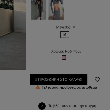
Μέγεθος: M
M
Χρώμα: Ρόζ-Φουξ
Ρόζ-
Φουξ
favorite_border
ΠΡΟΣΘΗΚΗ ΣΤΟ ΚΑΛΑΘΙ

Τελευταία προϊόντα σε απόθεμα
Το βλέπουν αυτη την στιγμή
2