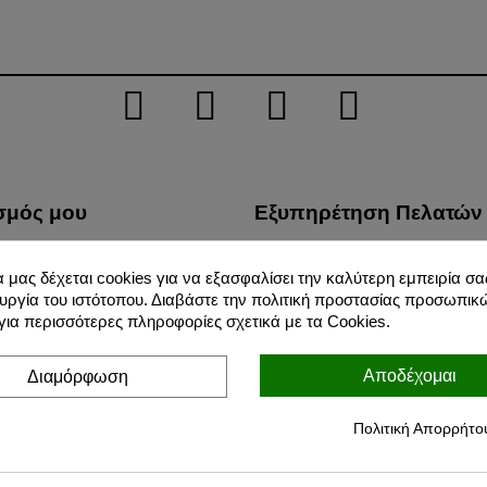
σμός μου
Εξυπηρέτηση Πελατών
λίες μου
Τρόποι Μεταφοράς
α μας δέχεται cookies για να εξασφαλίσει την καλύτερη εμπειρία σας
φές προϊόντων μου
Προστασία Προσωπικών 
υργία του ιστότοπου. Διαβάστε την πολιτική προστασίας προσωπικ
σεις μου
Όροι Χρήσης
ια περισσότερες πληροφορίες σχετικά με τα Cookies.
ικές μου πληροφορίες
Για Εμάς
Αποδέχομαι
Διαμόρφωση
Τρόποι Πληρωμών
Επιστροφές
Πολιτική Απορρήτο
Blog