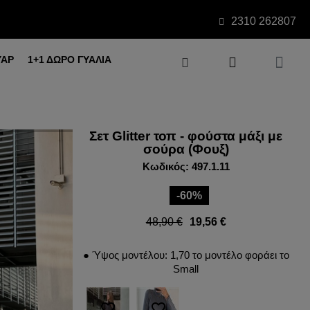
2310 262807
ΥΑΡ
1+1 ΔΩΡΟ ΓΥΑΛΙΑ
Σετ Glitter τοπ - φούστα μάξι με
σούρα (Φουξ)
Κωδικός: 497.1.11
-60%
48,90 €
19,56 €
● Ύψος μοντέλου: 1,70 το μοντέλο φοράει το
Small
favorite_border
favorite_border