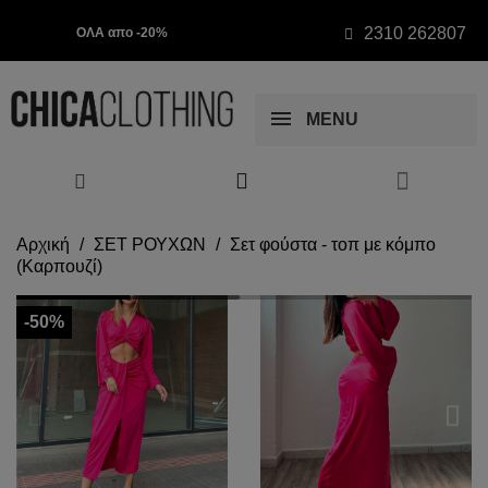
2310 262807
ΟΛΑ απο -20%
MENU
Αρχική
ΣΕΤ ΡΟΥΧΩΝ
Σετ φούστα - τοπ με κόμπο
(Καρπουζί)
-50%