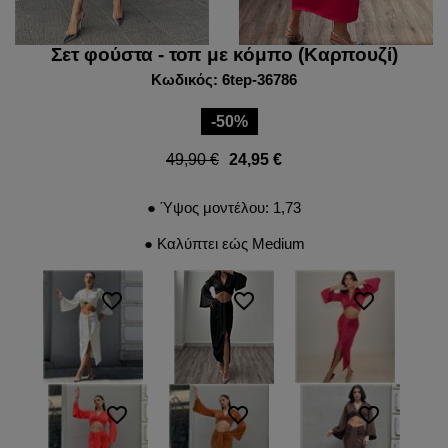
Σετ φούστα - τοπ με κόμπο (Καρπουζί)
Κωδικός: 6tep-36786
-50%
49,90 €
24,95 €
● Ύψος μοντέλου: 1,73
● Καλύπτει εώς Medium
favorite_border
favorite_border
favorite_border
favorite_border
favorite_border
favorite_border