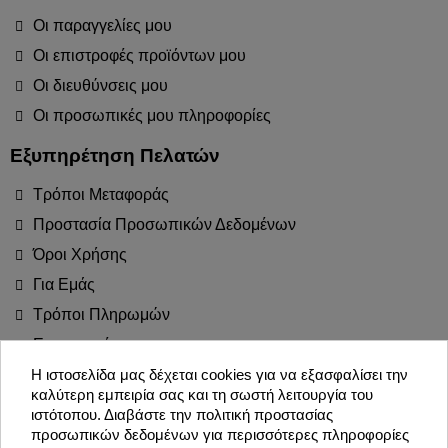
Οι παραγγελίες μου
Οι επιστροφές προϊόντων μου
Οι διευθύνσεις μου
Οι προσωπικές μου πληροφορίες
Εξυπηρέτηση Πελατών
Τρόποι Μεταφοράς
Προστασία Προσωπικών Δεδομένων
Όροι Χρήσης
Για Εμάς
Τρόποι Πληρωμών
Επιστροφές
Blog
Η ιστοσελίδα μας δέχεται cookies για να εξασφαλίσει την
καλύτερη εμπειρία σας και τη σωστή λειτουργία του
Join the Party!
ιστότοπου. Διαβάστε την πολιτική προστασίας
προσωπικών δεδομένων για περισσότερες πληροφορίες