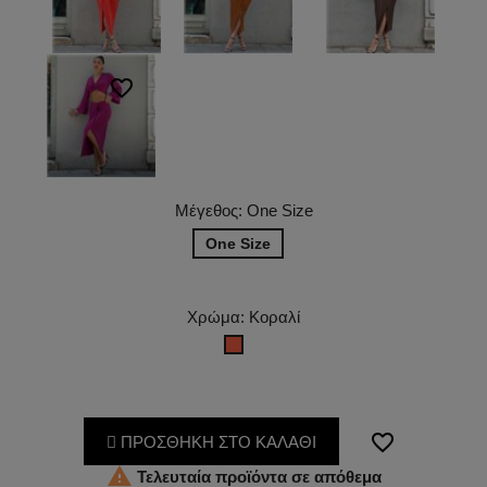
favorite_border
Μέγεθος: One Size
One Size
Χρώμα: Κοραλί
Κοραλί
favorite_border
ΠΡΟΣΘΗΚΗ ΣΤΟ ΚΑΛΑΘΙ

Τελευταία προϊόντα σε απόθεμα