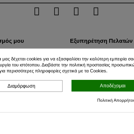
σμός μου
Εξυπηρέτηση Πελατών
λίες μου
Τρόποι Μεταφοράς
α μας δέχεται cookies για να εξασφαλίσει την καλύτερη εμπειρία σας
φές προϊόντων μου
Προστασία Προσωπικών 
υργία του ιστότοπου. Διαβάστε την πολιτική προστασίας προσωπικ
σεις μου
Όροι Χρήσης
ια περισσότερες πληροφορίες σχετικά με τα Cookies.
ικές μου πληροφορίες
Για Εμάς
Αποδέχομαι
Διαμόρφωση
Τρόποι Πληρωμών
Επιστροφές
Πολιτική Απορρήτο
Blog