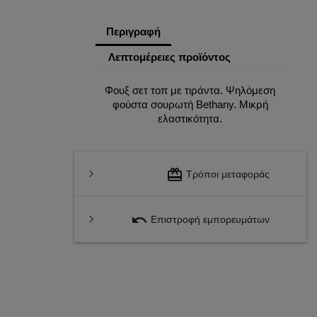
Περιγραφή
Λεπτομέρειες προϊόντος
Φουξ σετ τοπ με τιράντα. Ψηλόμεση
φούστα σουρωτή Bethany. Μικρή
ελαστικότητα.
redeem
Τρόποι μεταφοράς
undo
Επιστροφή εμπορευμάτων