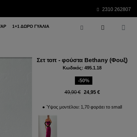
2310 262807
ΥΑΡ
1+1 ΔΩΡΟ ΓΥΑΛΙΑ
Σετ τοπ - φούστα Bethany (Φουξ)
Κωδικός: 495.1.18
-50%
49,90 €
24,95 €
● Ύψος μοντέλου: 1,70 φοράει το small
favorite_border