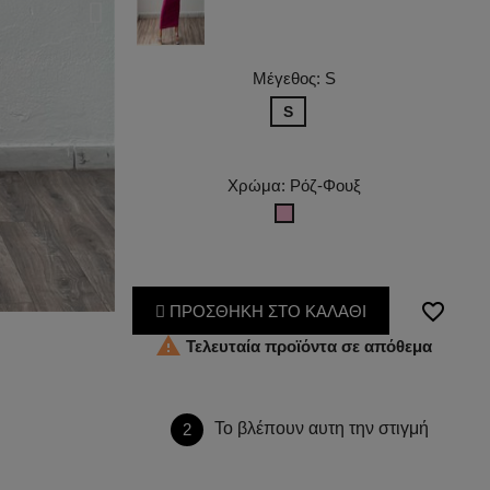
Μέγεθος: S
S
Χρώμα: Ρόζ-Φουξ
Ρόζ-
Φουξ
favorite_border
ΠΡΟΣΘΗΚΗ ΣΤΟ ΚΑΛΑΘΙ

Τελευταία προϊόντα σε απόθεμα
Το βλέπουν αυτη την στιγμή
2