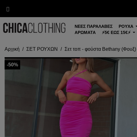
ΝΕΕΣ ΠΑΡΑΛΑΒΕΣ
ΡΟΥΧΑ
ΑΡΩΜΑΤΑ
⚡5€ ΕΩΣ 15€⚡
Αρχική
ΣΕΤ ΡΟΥΧΩΝ
Σετ τοπ - φούστα Bethany (Φουξ)
-50%