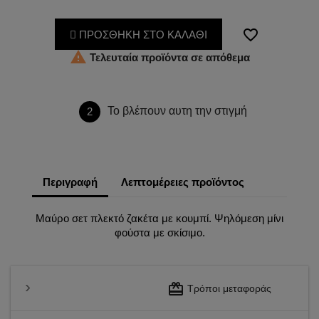
favorite_border
ΠΡΟΣΘΗΚΗ ΣΤΟ ΚΑΛΑΘΙ

Τελευταία προϊόντα σε απόθεμα
Το βλέπουν αυτη την στιγμή
2
Περιγραφή
Λεπτομέρειες προϊόντος
Μαύρο σετ πλεκτό ζακέτα με κουμπί. Ψηλόμεση μίνι
φούστα με σκίσιμο.
redeem
Τρόποι μεταφοράς