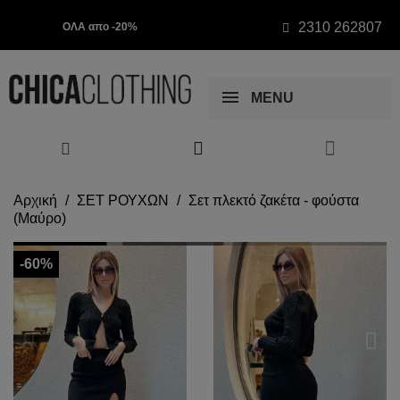
2310 262807
ΟΛΑ απο -20%
MENU
Αρχική
ΣΕΤ ΡΟΥΧΩΝ
Σετ πλεκτό ζακέτα - φούστα
(Μαύρο)
-60%