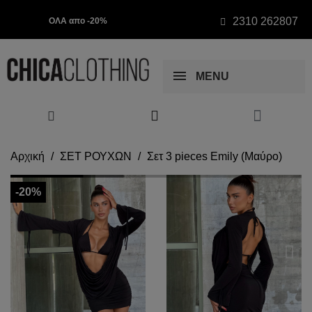
2310 262807
ΟΛΑ απο -20%
MENU
Αρχική
ΣΕΤ ΡΟΥΧΩΝ
Σετ 3 pieces Emily (Μαύρο)
-20%