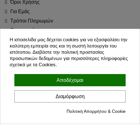
Όροι Χρήσης
Για Εμάς
Τρόποι Πληρωμών
Επιστροφές
Blog
Η ιστοσελίδα μας δέχεται cookies για να εξασφαλίσει την
καλύτερη εμπειρία σας και τη σωστή λειτουργία του
Join the Party!
ιστότοπου. Διαβάστε την πολιτική προστασίας
προσωπικών δεδομένων για περισσότερες πληροφορίες
σχετικά με τα Cookies.
Εγγραφή
Αποδέχομαι
Συμφωνώ με τους όρους χρήσης και την πολιτική προσωπικών
δεδομένων
Διαμόρφωση
Πολιτική Απορρήτου & Cookie