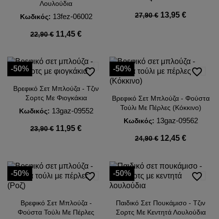
Λουλούδια
13,95 €
27,90 €
13fez-06002
Κωδικός:
11,45 €
22,90 €
-50%
-50%
favorite_border
favorite_border
Βρεφικό Σετ Μπλούζα - Τζιν
Σορτς Με Φιογκάκια
Βρεφικό Σετ Μπλούζα - Φούστα
Τούλι Με Πέρλες (Κόκκινο)
13gaz-09552
Κωδικός:
13gaz-09562
Κωδικός:
11,95 €
23,90 €
12,45 €
24,90 €
-50%
-50%
favorite_border
favorite_border
Βρεφικό Σετ Μπλούζα -
Παιδικό Σετ Πουκάμισο - Τζιν
Φούστα Τούλι Με Πέρλες
Σορτς Με Κεντητά Λουλούδια