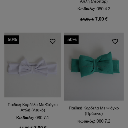
Απλή (Λεοπάρ)
080.4.3
Κωδικός:
7,00 €
14,00 €
-50%
-50%
favorite_border
favorite_border
Παιδική Κορδέλα Με Φιόγκο
Παιδική Κορδέλα Με Φιόγκο
Απλή (Λευκό)
(Πράσινο)
080.7.1
Κωδικός:
080.7.2
Κωδικός:
7,00 €