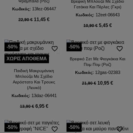
Φραμπαλά (Ροζ)
Βρεφική Μπλούζα Με Σχέδιο
Γατάκια Και Πέρλες (Γκρι)
13fez-06447
Κωδικός:
12eet-06643
Κωδικός:
11,45 €
22,90 €
5,45 €
10,90 €
-50%
-50%
favorite_border
favorite_border
ΧΩΡΊΣ ΑΠΌΘΕΜΑ
Βρεφικό Σετ Με Φιογκάκια Και
Πομ Πομ (Ροζ)
Παιδική Μακρυμάνικη
12gas-02383
Κωδικός:
Μπλούζα Με Σχέδιο
Αερόστατο Και Τρουκς
10,95 €
21,90 €
(Λευκό)
13daz-06441
Κωδικός:
6,95 €
13,90 €
-50%
-50%
favorite_border
favorite_border