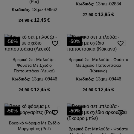
(Ροζ)
13haz-02834
Κωδικός:
13gaz-09562
Κωδικός:
13,95 €
27,90 €
12,45 €
24,90 €
-50%
-50%
favorite_border
favorite_border
Βρεφικό Σετ Μπλούζα -
Βρεφικό Σετ Μπλούζα - Φούστα
Φούστα Με Σχέδιο
Με Σχέδιο Παπουτσάκια
Παπουτσάκια (Λευκό)
(Κόκκινο)
13gaz-09446
13gaz-09446
Κωδικός:
Κωδικός:
12,45 €
12,45 €
24,90 €
24,90 €
-50%
-50%
favorite_border
favorite_border
Βρεφικό Φόρεμα Με Σχέδιο
Μαργαρίτες (Ροζ)
Βρεφικό Σετ Μπλούζα - Φούστα