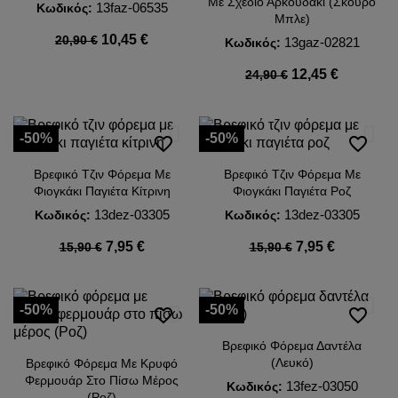
Με Σχέδιο Αρκουδάκι (Σκούρο
13faz-06535
Κωδικός:
Μπλε)
10,45 €
20,90 €
13gaz-02821
Κωδικός:
12,45 €
24,90 €
-50%
-50%
favorite_border
favorite_border
Βρεφικό Τζιν Φόρεμα Με
Βρεφικό Τζιν Φόρεμα Με
Φιογκάκι Παγιέτα Κίτρινη
Φιογκάκι Παγιέτα Ροζ
13dez-03305
13dez-03305
Κωδικός:
Κωδικός:
7,95 €
7,95 €
15,90 €
15,90 €
-50%
-50%
favorite_border
favorite_border
Βρεφικό Φόρεμα Δαντέλα
(Λευκό)
Βρεφικό Φόρεμα Με Κρυφό
Φερμουάρ Στο Πίσω Μέρος
13fez-03050
Κωδικός:
(Ροζ)