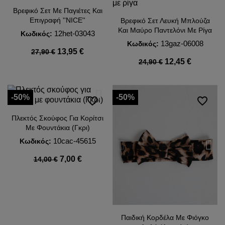
Βρεφικό Σετ Με Παγιέτες Και
Επιγραφή ''NICE''
Βρεφικό Σετ Λευκή Μπλούζα
Και Μαύρο Παντελόνι Με Ρίγα
12het-03043
Κωδικός:
13gaz-06008
Κωδικός:
13,95 €
27,90 €
12,45 €
24,90 €
-50%
-50%
favorite_border
favorite_border
Πλεκτός Σκούφος Για Κορίτσι
Με Φουντάκια (Γκρι)
10cac-45615
Κωδικός:
7,00 €
14,00 €
Παιδική Κορδέλα Με Φιόγκο