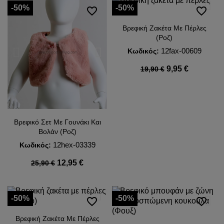
-50%
-50%
favorite_border
favorite_border
Βρεφική Ζακέτα Με Πέρλες
(Ροζ)
12fax-00609
Κωδικός:
9,95 €
19,90 €
Βρεφικό Σετ Με Γουνάκι Και
Βολάν (Ροζ)
12hex-03339
Κωδικός:
12,95 €
25,90 €
-50%
-50%
favorite_border
favorite_border
Βρεφική Ζακέτα Με Πέρλες