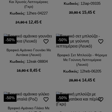
Και Χρυσές Λεπτομέρειες
12iap-09335
Κωδικός:
(Γκρι)
15,45 €
30,90 €
12hes-04227
Κωδικός:
12,45 €
24,90 €
-50%
-50%
favorite_border
favorite_border
Βρεφικό Αμάνικο Γουνάκι Με
Αυτάκια (Λευκό)
Βρεφικό Σετ Μπλούζα - Φόρεμα
Με Γούνινη Λεπτομέρεια
12eak-08804
Κωδικός:
(Λευκό)
8,45 €
16,90 €
12heb-06205
Κωδικός:
14,45 €
28,90 €
-50%
-50%
favorite_border
favorite_border
Βρεφικό Αμάνικο Γιλέκο Με