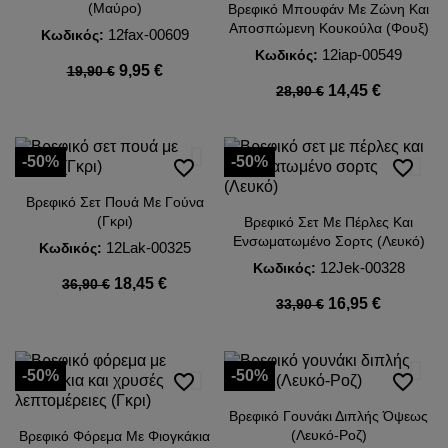
(Μαύρο)
Βρεφικό Μπουφάν Με Ζώνη Και
Αποσπώμενη Κουκούλα (Φουξ)
12fax-00609
Κωδικός:
12iap-00549
Κωδικός:
9,95 €
19,90 €
14,45 €
28,90 €
-50%
-50%
favorite_border
favorite_border
Βρεφικό Σετ Πουά Με Γούνα
(Γκρι)
Βρεφικό Σετ Με Πέρλες Και
Ενσωματωμένο Σορτς (Λευκό)
12Lak-00325
Κωδικός:
12Jek-00328
Κωδικός:
18,45 €
36,90 €
16,95 €
33,90 €
-50%
-50%
favorite_border
favorite_border
Βρεφικό Γουνάκι Διπλής Όψεως
(Λευκό-Ροζ)
Βρεφικό Φόρεμα Με Φιογκάκια