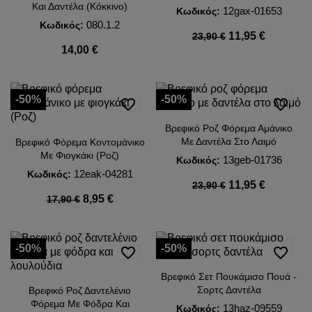
Και Δαντέλα (Κόκκινο)
12gax-01653
Κωδικός:
080.1.2
Κωδικός:
11,95 €
23,90 €
14,00 €
-50%
-50%
favorite_border
favorite_border
Βρεφικό Ροζ Φόρεμα Αμάνικο
Με Δαντέλα Στο Λαιμό
Βρεφικό Φόρεμα Κοντομάνικο
Με Φιογκάκι (Ροζ)
13geb-01736
Κωδικός:
12eak-04281
Κωδικός:
11,95 €
23,90 €
8,95 €
17,90 €
-50%
-50%
favorite_border
favorite_border
Βρεφικό Σετ Πουκάμισο Πουά -
Σορτς Δαντέλα
Βρεφικό Ροζ Δαντελένιο
Φόρεμα Με Φόδρα Και
13haz-09559
Κωδικός: