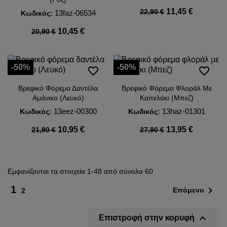
11,45 €
22,90 €
13faz-06534
Κωδικός:
10,45 €
20,90 €
-50%
-50%
favorite_border
favorite_border
Βρεφικό Φόρεμα Δαντέλα
Βρεφικό Φόρεμα Φλοράλ Με
Αμάνικο (Λευκό)
Καπελάκι (Μπεζ)
13eez-00300
13haz-01301
Κωδικός:
Κωδικός:
10,95 €
13,95 €
21,90 €
27,90 €
Εμφανίζονται τα στοιχεία 1-48 από σύνολο 60
1

Επόμενο
2

Επιστροφή στην κορυφή