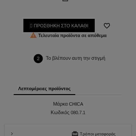
favorite_border
ΠΡΟΣΘΗΚΗ ΣΤΟ ΚΑΛΑΘΙ

Τελευταία προϊόντα σε απόθεμα
Το βλέπουν αυτη την στιγμή
2
Λεπτομέρειες προϊόντος
Μάρκα
CHICA
Κωδικός
080.7.1
redeem
Τρόποι μεταφοράς